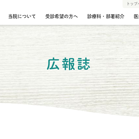
トップ
当院について
受診希望の方へ
診療科・部署紹介
医
受診希望の方へ
当院について
求人情報
看護部
地域医療連携室
院長あいさつ
入院のご案内
薬剤部
アクセス
医師の
放射線
治験情
）
）
）
）
マイナ保険証
栄養課
診療実績
医事課
リハビ
学術実
広報誌