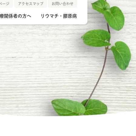
ページ
アクセスマップ
お問い合わせ
療関係者の方へ
リウマチ・膠原病
マップ
紹介
部
報
かかりつけ医
病院概要
検査部
リ部
績
通所リハビリ
掲示事項